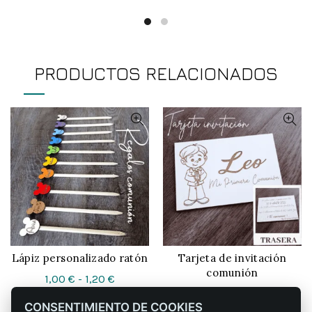
desde
desde
0,85 €
0,85 €
hasta
hasta
1,29 €
1,29 €
PRODUCTOS RELACIONADOS
Lápiz personalizado ratón
Tarjeta de invitación
CONFIGURAR
CONFIGURAR
comunión
Rango
1,00
€
-
1,20
€
Rango
3,00
€
-
3,90
€
de
CONSENTIMIENTO DE COOKIES
de