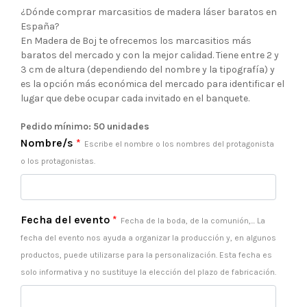
de
¿Dónde comprar marcasitios de madera láser baratos en
España?
precios:
En Madera de Boj te ofrecemos los marcasitios más
baratos del mercado y con la mejor calidad. Tiene entre 2 y
desde
3 cm de altura (dependiendo del nombre y la tipografía) y
es la opción más económica del mercado para identificar el
0,40 €
lugar que debe ocupar cada invitado en el banquete.
hasta
Pedido mínimo: 50 unidades
Nombre/s
*
Escribe el nombre o los nombres del protagonista
0,45 €
o los protagonistas.
Fecha del evento
*
Fecha de la boda, de la comunión,... La
fecha del evento nos ayuda a organizar la producción y, en algunos
productos, puede utilizarse para la personalización. Esta fecha es
solo informativa y no sustituye la elección del plazo de fabricación.