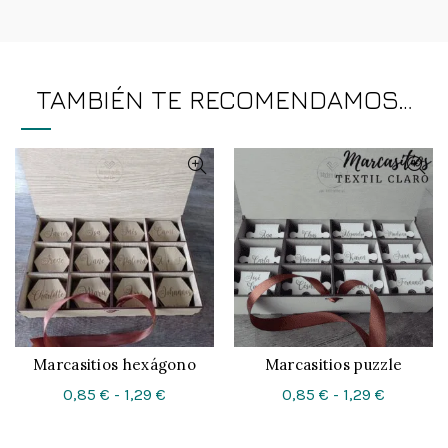
TAMBIÉN TE RECOMENDAMOS…
Marcasitios hexágono
Marcasitios puzzle
CONFIGURAR
CONFIGURAR
Rango
Rango
0,85
€
-
1,29
€
0,85
€
-
1,29
€
de
de
precios:
precios: