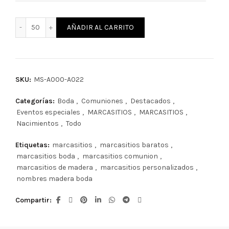
Marcasitios de madera económicos cantidad
AÑADIR AL CARRITO
SKU:
MS-A000-A022
Categorías:
Boda
,
Comuniones
,
Destacados
,
Eventos especiales
,
MARCASITIOS
,
MARCASITIOS
,
Nacimientos
,
Todo
Etiquetas:
marcasitios
,
marcasitios baratos
,
marcasitios boda
,
marcasitios comunion
,
marcasitios de madera
,
marcasitios personalizados
,
nombres madera boda
Compartir