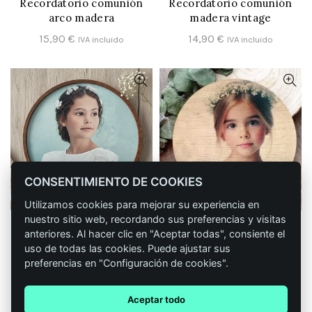
Recordatorio comunión
Recordatorio comunión
CONFIGURAR
CONFIGURAR
arco madera
madera vintage
15,90
€
14,90
€
IVA incluido
IVA incluido
CONSENTIMIENTO DE COOKIES
Utilizamos cookies para mejorar su experiencia en
nuestro sitio web, recordando sus preferencias y visitas
Cuadro personalizado de
Cuadro de madera
CONFIGURAR
CONFIGURAR
anteriores. Al hacer clic en "Aceptar todas", consiente el
madera comunión con
comunión con foto
uso de todas las cookies. Puede ajustar sus
marco
17,90
€
IVA incluido
preferencias en "Configuración de cookies".
19,90
€
IVA incluido
Aceptar todo