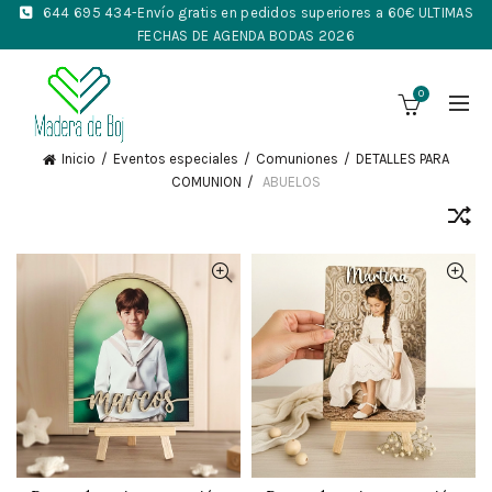
644 695 434
-Envío gratis en pedidos superiores a 60€ ULTIMAS
FECHAS DE AGENDA BODAS 2026
0
Inicio
Eventos especiales
Comuniones
DETALLES PARA
COMUNION
ABUELOS