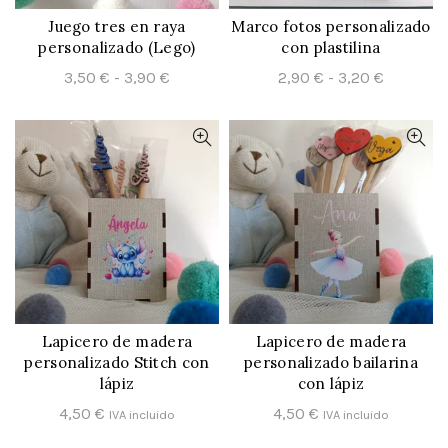
Juego tres en raya
Marco fotos personalizado
CONFIGURAR
CONFIGURAR
personalizado (Lego)
con plastilina
Rango
Rango
3,50
€
-
3,90
€
2,90
€
-
3,20
€
de
de
precios:
precios:
desde
desde
3,50 €
2,90 €
hasta
hasta
3,90 €
3,20 €
Lapicero de madera
Lapicero de madera
CONFIGURAR
CONFIGURAR
personalizado Stitch con
personalizado bailarina
lápiz
con lápiz
4,50
€
4,50
€
IVA incluido
IVA incluido