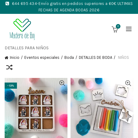
644 695 434
-Envío gratis en pedidos superiores a 60€ ULTIMAS
FECHAS DE AGENDA BODAS 2026
0
DETALLES PARA NIÑOS
Inicio
Eventos especiales
Boda
DETALLES DE BODA
NIÑOS
-13%