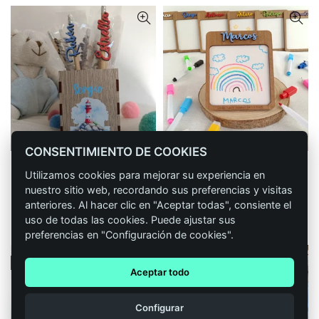
CONSENTIMIENTO DE COOKIES
Lapicero de madera
Pizarra blanca de madera
CONFIGURAR
CONFIGURAR
Utilizamos cookies para mejorar su experiencia en
personalizado faro con
personalizada
nuestro sitio web, recordando sus preferencias y visitas
lápiz
2,90
€
IVA incluido
anteriores. Al hacer clic en "Aceptar todas", consiente el
4,50
€
IVA incluido
uso de todas las cookies. Puede ajustar sus
preferencias en "Configuración de cookies".
-13%
Aceptar todo
1
Configurar