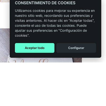
CONSENTIMIENTO DE COOKIES
Cartel pajes perro hueso
CONFIGURAR
Utilizamos cookies para mejorar su experiencia en
8,90
€
IVA incluido
nuestro sitio web, recordando sus preferencias y
visitas anteriores. Al hacer clic en "Aceptar todas",
consiente el uso de todas las cookies. Puede
ajustar sus preferencias en "Configuración de
cookies".
Aceptar todo
Configurar