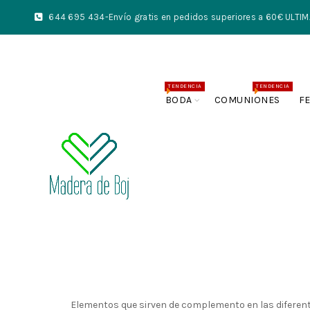
644 695 434
-Envío gratis en pedidos superiores a 60€ UL
TENDENCIA
TENDENCIA
BODA
COMUNIONES
F
Elementos que sirven de complemento en las diferent