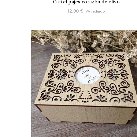
Cartel pajes corazón de olivo
CONFIGURAR
12,90
€
IVA incluido