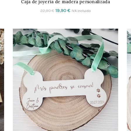
Caja de joyería de madera personalizada
CONFIGURAR
El
El
19,90
€
22,90
€
IVA incluido
precio
precio
original
actual
era:
es:
22,90 €.
19,90 €.