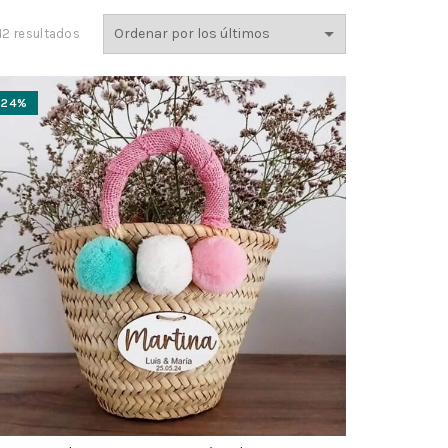
Ordenado
12 resultados
por
los
últimos
-24%