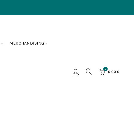
MERCHANDISING
0
0,00
€