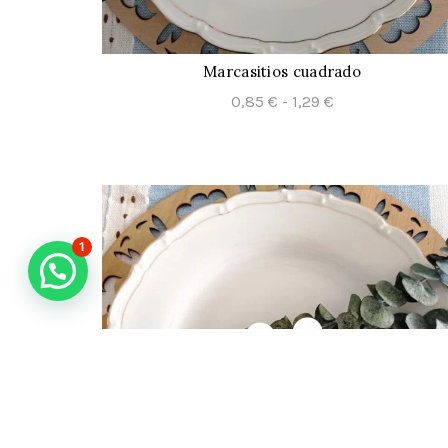
Marcasitios cuadrado
CONFIGURAR
Rango
0,85
€
-
1,29
€
de
precios:
desde
0,85 €
hasta
1
1,29 €