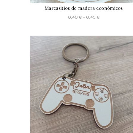
Marcasitios de madera económicos
CONFIGURAR
Rango
0,40
€
-
0,45
€
de
precios:
desde
0,40 €
hasta
0,45 €