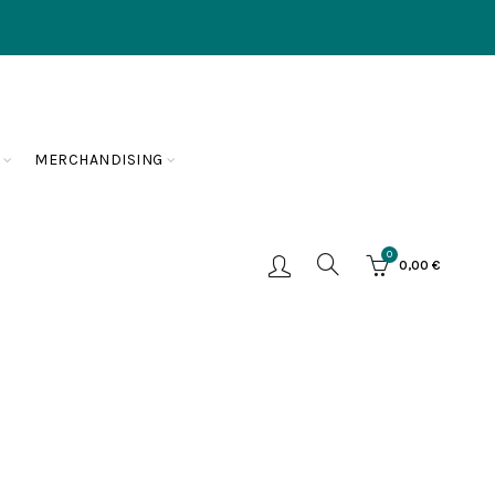
MERCHANDISING
0
0,00
€