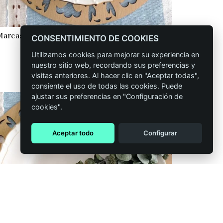
Marcasitios con forma de dron personalizados
CONFIGURAR
CONSENTIMIENTO DE COOKIES
para bodas y comuniones
Utilizamos cookies para mejorar su experiencia en
Rango
0,85
€
-
1,29
€
nuestro sitio web, recordando sus preferencias y
de
visitas anteriores. Al hacer clic en "Aceptar todas",
precios:
consiente el uso de todas las cookies. Puede
ajustar sus preferencias en "Configuración de
desde
cookies".
0,85 €
hasta
Aceptar todo
Configurar
1,29 €