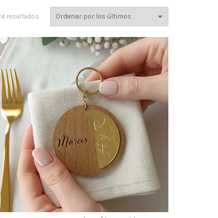
Ordenado
24 resultados
por
los
últimos