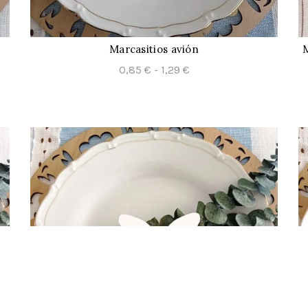
Marcasitios avión
CONFIGURAR
Rango
0,85
€
-
1,29
€
de
precios:
desde
0,85 €
hasta
1,29 €