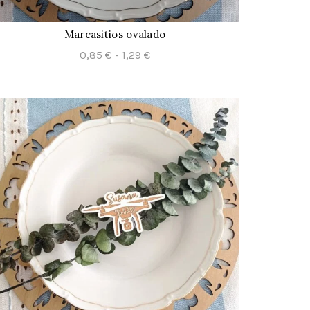
Marcasitios ovalado
CONFIGURAR
Rango
0,85
€
-
1,29
€
de
precios:
desde
0,85 €
hasta
1,29 €