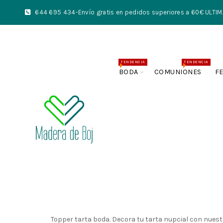
644 695 434
-Envío gratis en pedidos superiores a 60€ UL
TENDENCIA
TENDENCIA
BODA
COMUNIONES
F
Topper tarta boda. Decora tu tarta nupcial con nuest