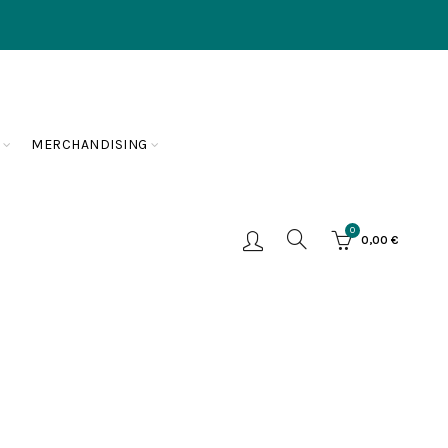
MERCHANDISING
0
0,00
€