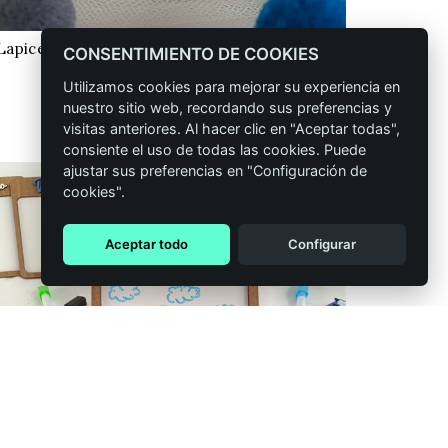
Lapicero de madera personalizado Stitch con
CONFIGURAR
CONSENTIMIENTO DE COOKIES
lápiz
Utilizamos cookies para mejorar su experiencia en
4,50
€
IVA incluido
nuestro sitio web, recordando sus preferencias y
visitas anteriores. Al hacer clic en "Aceptar todas",
consiente el uso de todas las cookies. Puede
ajustar sus preferencias en "Configuración de
cookies".
Aceptar todo
Configurar