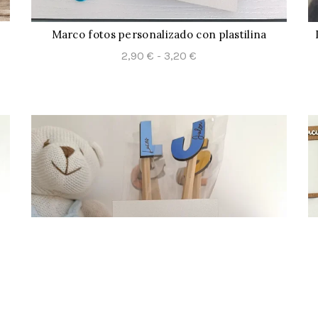
Marco fotos personalizado con plastilina
CONFIGURAR
Rango
2,90
€
-
3,20
€
de
precios:
desde
2,90 €
hasta
3,20 €