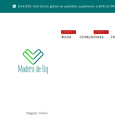
644 695 434
-Envío gratis en pedidos superiores a 60€ UL
TENDENCIA
TENDENCIA
BODA
COMUNIONES
F
Regalo niños