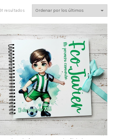
Ordenado
91 resultados
por
los
últimos