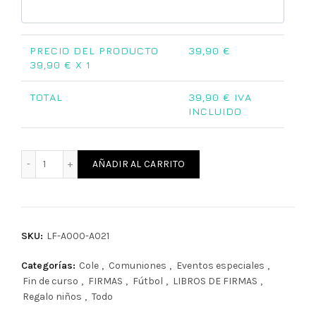
PRECIO DEL PRODUCTO
39,90
€
39,90
€ X 1
TOTAL
39,90
€ IVA
INCLUIDO
Libro de firmas Comunión fútbol Villarreal cantidad
AÑADIR AL CARRITO
SKU:
LF-A000-A021
Categorías:
Cole
,
Comuniones
,
Eventos especiales
,
Fin de curso
,
FIRMAS
,
Fútbol
,
LIBROS DE FIRMAS
,
Regalo niños
,
Todo