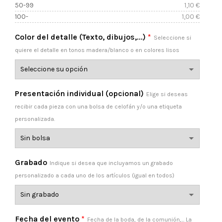
50-99
1,10
€
hasta
100-
1,00
€
1,20 €
Color del detalle (Texto, dibujos,...)
*
Seleccione si
quiere el detalle en tonos madera/blanco o en colores lisos
Presentación individual (opcional)
Elige si deseas
recibir cada pieza con una bolsa de celofán y/o una etiqueta
personalizada.
Grabado
Indique si desea que incluyamos un grabado
personalizado a cada uno de los artículos (igual en todos)
Fecha del evento
*
Fecha de la boda, de la comunión,... La