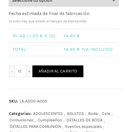
Fecha estimada de final de fabricación:
(a esto hay que añadir el tiempo de transporte)
10-49 [
1,20
€ X 12]
14,40
€
TOTAL
14,40
€ IVA INCLUIDO
Lápiz personalizado héroe. cantidad
AÑADIR AL CARRITO
SKU:
LA-A000-A005
Categorías:
ADOLESCENTES
,
ADULTOS
,
Boda
,
Cole
,
Comuniones
,
Cumpleaños
,
DETALLES DE BODA
,
DETALLES PARA COMUNION
,
Eventos especiales
,