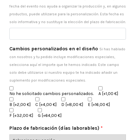
fecha del evento nos ayuda a organizar la producción y, en algunos
productos, puede utilizarse para la personalización. Esta fecha es
solo informativa y no sustituye la elección del plazo de fabricación.
Cambios personalizados en el diseño
Si has hablado
con nosotros y tu pedido incluye modificaciones especiales,
selecciona aquí el importe que te hemos indicado. Este campo
solo debe utilizarse si nuestro equipo te ha indicado añadir un
suplemento por modificaciones especiales.
No he solicitado cambios personalizados.
A
[+1,00 €]
B
[+2,00 €]
C
[+4,00 €]
D
[+8,00 €]
E
[+16,00 €]
F
[+32,00 €]
G
[+64,00 €]
Plazo de fabricación (días laborables)
*