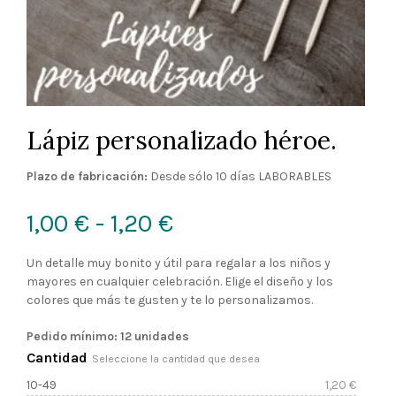
Lápiz personalizado héroe.
Plazo de fabricación:
Desde sólo 10 días LABORABLES
Rango
1,00
€
-
1,20
€
de
Un detalle muy bonito y útil para regalar a los niños y
mayores en cualquier celebración. Elige el diseño y los
precios:
colores que más te gusten y te lo personalizamos.
desde
Pedido mínimo: 12 unidades
Cantidad
Seleccione la cantidad que desea
1,00 €
10-49
1,20
€