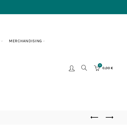
MERCHANDISING
0
0,00
€