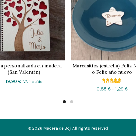
ta personalizada en madera
Marcasitios (estrella) Feliz
CONFIGURAR
CONFIGURAR
(San Valentín)
o Feliz año nuevo
19,90
€
IVA incluido
1 reseñas
Ran
0,85
€
-
1,29
€
de
pre
des
0,8
has
© 2026
Madera de Boj
. All rights reserved
1,29