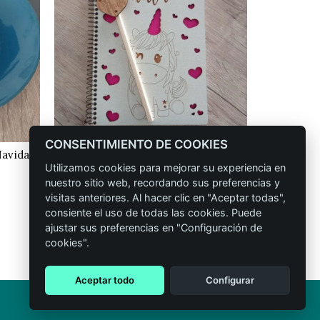
CONSENTIMIENTO DE COOKIES
 Navidad
Libreta infantil personalizada
Cump
CONFIGURAR
Utilizamos cookies para mejorar su experiencia en
Unicornio
2
nuestro sitio web, recordando sus preferencias y
19,90
€
IVA incluido
visitas anteriores. Al hacer clic en "Aceptar todas",
go
consiente el uso de todas las cookies. Puede
ajustar sus preferencias en "Configuración de
cookies".
cios:
de
5 €
Aceptar todo
Configurar
ta
 €