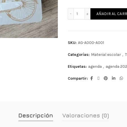
Agenda personalizada 20
AÑADIR AL CARR
SKU:
AG-A000-A001
Categorías:
Material escolar
,
Etiquetas:
agenda
,
agenda 20
Compartir
Descripción
Valoraciones (0)