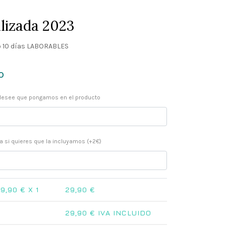
lizada 2023
 10 días LABORABLES
o
 desee que pongamos en el producto
ia si quieres que la incluyamos (+2€)
9,90
€ X 1
29,90
€
29,90
€ IVA INCLUIDO