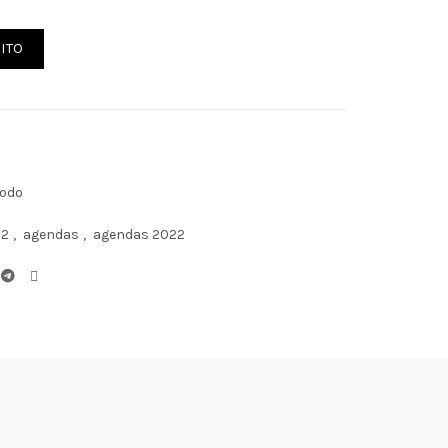
23 cantidad
ITO
Todo
22
,
agendas
,
agendas 2022