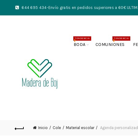
644 695 434
-Envío gratis en pedidos superiores a 60€ UL
TENDENCIA
TENDENCIA
BODA
COMUNIONES
F
Inicio
Cole
Material escolar
Agenda personaliza