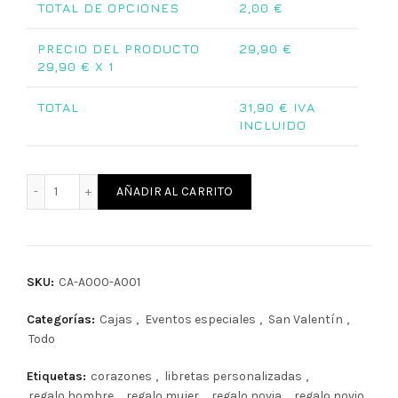
TOTAL DE OPCIONES
2,00
€
PRECIO DEL PRODUCTO
29,90
€
29,90
€ X 1
TOTAL
31,90
€ IVA
INCLUIDO
Caja personalizada (San Valentín) cantidad
AÑADIR AL CARRITO
SKU:
CA-A000-A001
Categorías:
Cajas
,
Eventos especiales
,
San Valentín
,
Todo
Etiquetas:
corazones
,
libretas personalizadas
,
regalo hombre
,
regalo mujer
,
regalo novia
,
regalo novio