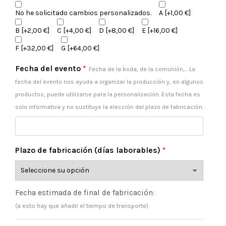
No he solicitado cambios personalizados.
A
[+1,00 €]
B
[+2,00 €]
C
[+4,00 €]
D
[+8,00 €]
E
[+16,00 €]
F
[+32,00 €]
G
[+64,00 €]
Fecha del evento
*
Fecha de la boda, de la comunión,... La
fecha del evento nos ayuda a organizar la producción y, en algunos
productos, puede utilizarse para la personalización. Esta fecha es
solo informativa y no sustituye la elección del plazo de fabricación.
Plazo de fabricación (días laborables)
*
Fecha estimada de final de fabricación:
(a esto hay que añadir el tiempo de transporte)