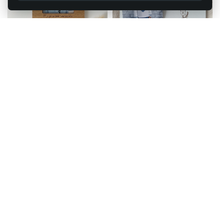
Recordatorio comunión
Recordatorio comunión
CONFIGURAR
CONFIGURAR
personalizado marco de
personalizado marco de
madera con relieve
madera con pinza
3,70
€
IVA incluido
1 reseñas
2,80
€
IVA incluido