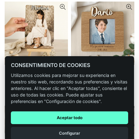
CONSENTIMIENTO DE COOKIES
Recordatorio comunión
Recordatorio comunión
CONFIGURAR
CONFIGURAR
Utilizamos cookies para mejorar su experiencia en
madera vintage
personalizado marco
nuestro sitio web, recordando sus preferencias y visitas
grande relieve
14,90
€
IVA incluido
anteriores. Al hacer clic en "Aceptar todas", consiente el
4,65
€
IVA incluido
uso de todas las cookies. Puede ajustar sus
preferencias en "Configuración de cookies".
Aceptar todo
1
Configurar