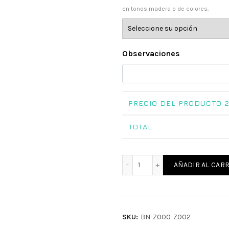
en tonos madera o de colores.
Observaciones
PRECIO DEL PRODUCTO
2
TOTAL
Bola de Navidad de Mader
AÑADIR AL CARR
SKU:
BN-Z000-Z002