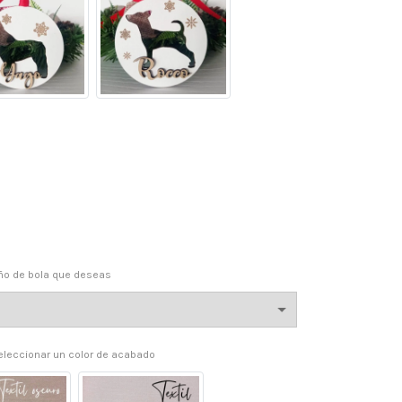
año de bola que deseas
leccionar un color de acabado