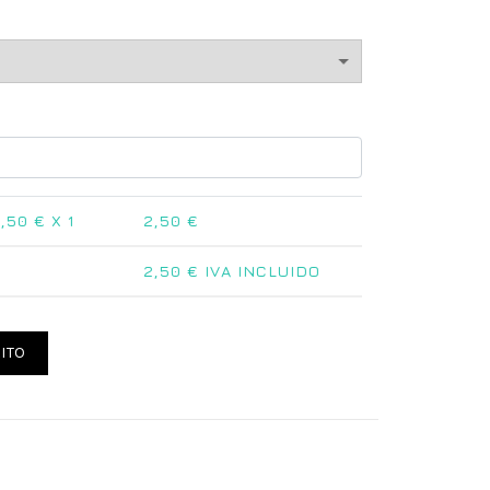
,50
€ X 1
2,50
€
2,50
€ IVA INCLUIDO
a Mascotas cantidad
ITO