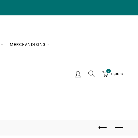
MERCHANDISING
0
0,00
€