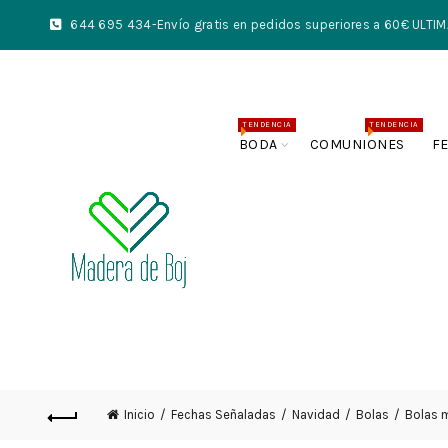
644 695 434
-Envío gratis en pedidos superiores a 60€ UL
TENDENCIA
TENDENCIA
BODA
COMUNIONES
F
Inicio
Fechas Señaladas
Navidad
Bolas
Bolas 