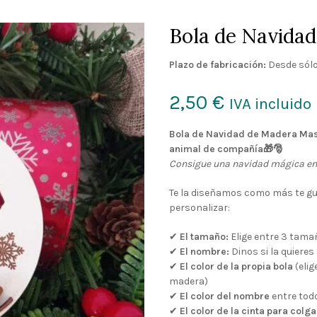
Bola de Navida
Plazo de fabricación:
Desde sólo
2,50
€
IVA incluido
Bola de Navidad de Madera Mas
animal de compañía🎁🎅
Consigue una navidad mágica en 
Te la diseñamos como más te gus
personalizar:
✔
El tamaño:
Elige entre 3 tama
✔
El nombre:
Dinos si la quieres
✔
El color de la propia bola
(elig
madera)
✔
El color del nombre
entre todo
✔
El color de la cinta para colga