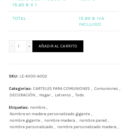
15,90
€ X 1
TOTAL
15,90
€ IVA
INCLUIDO
Letrero en madera personalizado gigante cantidad
AÑADIR AL CARRITO
SKU:
LE-A000-A002
Categorías:
CARTELES PARA COMUNIONES
,
Comuniones
,
DECORACIÓN
,
Hogar
,
Letreros
,
Todo
Etiquetas:
nombre
,
Nombre en madera personalizado gigante
,
nombre gigante
,
nombre madera
,
nombre pared
,
nombre personalizado
,
nombre personalizado madera
,