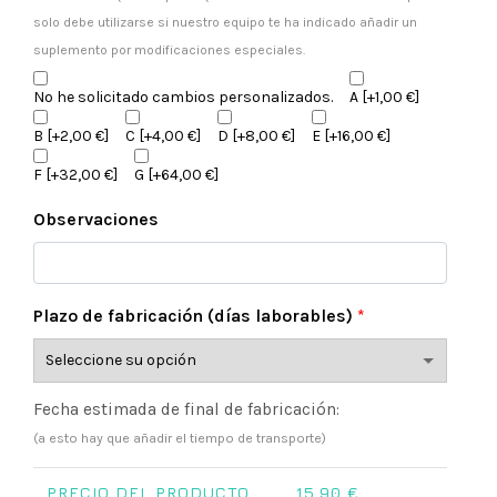
solo debe utilizarse si nuestro equipo te ha indicado añadir un
suplemento por modificaciones especiales.
No he solicitado cambios personalizados.
A
[+1,00 €]
B
[+2,00 €]
C
[+4,00 €]
D
[+8,00 €]
E
[+16,00 €]
F
[+32,00 €]
G
[+64,00 €]
Observaciones
Plazo de fabricación (días laborables)
*
Fecha estimada de final de fabricación:
(a esto hay que añadir el tiempo de transporte)
PRECIO DEL PRODUCTO
15,90
€