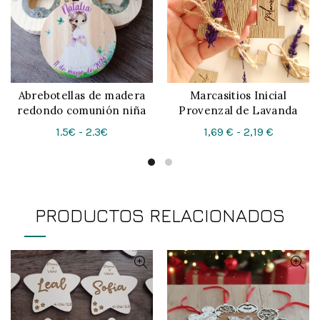
Abrebotellas de madera
Marcasitios Inicial
CONFIGURAR
CONFIGURAR
redondo comunión niña
Provenzal de Lavanda
Rango
Rango
1.5€
-
2.3€
1,69
€
-
2,19
€
de
de
precios:
precios:
desde
desde
1.5€
1,69 €
PRODUCTOS RELACIONADOS
hasta
hasta
2.3€
2,19 €