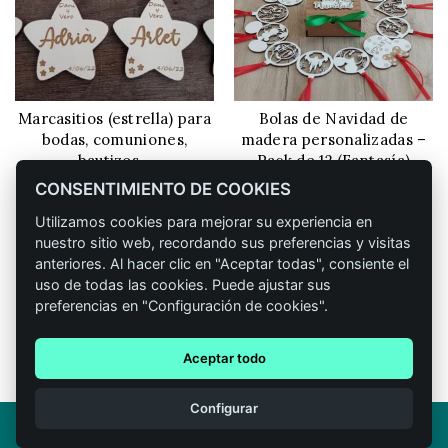
Marcasitios (estrella) para
Bolas de Navidad de
CONFIGURAR
CONFIGURAR
bodas, comuniones,
madera personalizadas –
bautizos…
Pack de 12 (Fantasía)
CONSENTIMIENTO DE COOKIES
Rango
0,85
€
-
1,29
€
26,90
€
IVA incluido
de
Utilizamos cookies para mejorar su experiencia en
precios:
nuestro sitio web, recordando sus preferencias y visitas
anteriores. Al hacer clic en "Aceptar todas", consiente el
desde
uso de todas las cookies. Puede ajustar sus
0,85 €
preferencias en "Configuración de cookies".
hasta
1,29 €
Aceptar todo
1
Configurar
© 2026
Madera de Boj
. All rights reserved