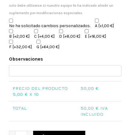
solo debe utilizarse si nuestro equipo te ha indicado añadir un
suplemento por modificaciones especiales.
No he solicitado cambios personalizados.
A
[+1,00 €]
B
[+2,00 €]
C
[+4,00 €]
D
[+8,00 €]
E
[+16,00 €]
F
[+32,00 €]
G
[+64,00 €]
Observaciones
PRECIO DEL PRODUCTO
50,00
€
5,00
€ X 10
TOTAL
50,00
€ IVA
INCLUIDO
Recordatorio comunión redondo madera cantidad