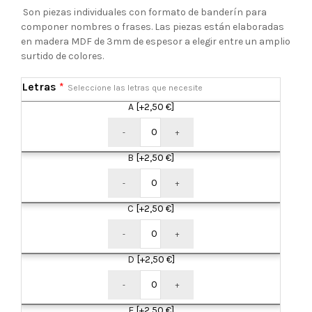
Son piezas individuales con formato de banderín para
componer nombres o frases. Las piezas están elaboradas
en madera MDF de 3mm de espesor a elegir entre un amplio
surtido de colores.
Letras
*
Seleccione las letras que necesite
A
[+2,50 €]
-
+
B
[+2,50 €]
-
+
C
[+2,50 €]
-
+
D
[+2,50 €]
-
+
E
[+2,50 €]