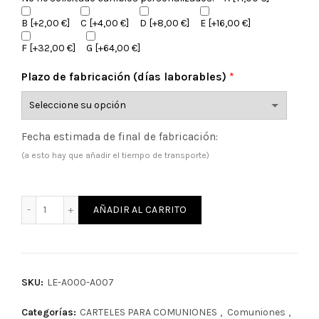
B
[+2,00 €]
C
[+4,00 €]
D
[+8,00 €]
E
[+16,00 €]
F
[+32,00 €]
G
[+64,00 €]
Plazo de fabricación (días laborables)
*
Fecha estimada de final de fabricación:
(a esto hay que añadir el tiempo de transporte)
Guirnalda banderines personalizada cantidad
AÑADIR AL CARRITO
SKU:
LE-A000-A007
Categorías:
CARTELES PARA COMUNIONES
,
Comuniones
,