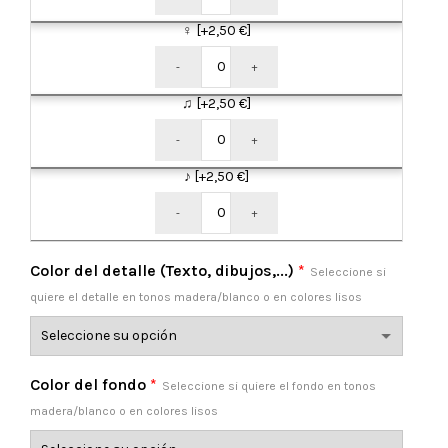
♀
[+2,50 €]
-
+
♫
[+2,50 €]
-
+
♪
[+2,50 €]
-
+
Color del detalle (Texto, dibujos,...)
*
Seleccione si
quiere el detalle en tonos madera/blanco o en colores lisos
Color del fondo
*
Seleccione si quiere el fondo en tonos
madera/blanco o en colores lisos