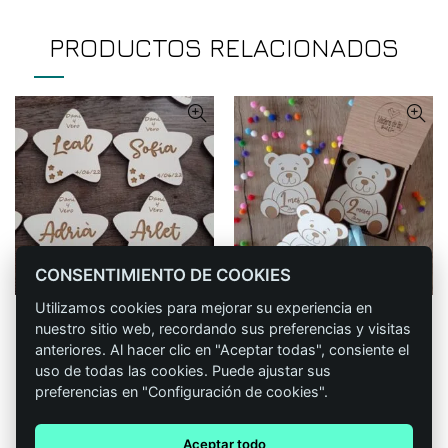
PRODUCTOS RELACIONADOS
CONSENTIMIENTO DE COOKIES
Utilizamos cookies para mejorar su experiencia en
Marcasitios (estrella) para
Cumplemeses bebé (oso)
CONFIGURAR
CONFIGURAR
nuestro sitio web, recordando sus preferencias y visitas
bodas, comuniones,
24,90
€
IVA incluido
anteriores. Al hacer clic en "Aceptar todas", consiente el
bautizos…
uso de todas las cookies. Puede ajustar sus
Rango
0,85
€
-
1,29
€
preferencias en "Configuración de cookies".
de
precios:
Aceptar todo