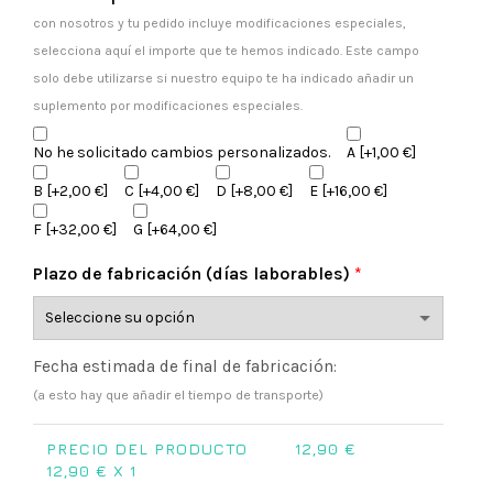
con nosotros y tu pedido incluye modificaciones especiales,
selecciona aquí el importe que te hemos indicado. Este campo
solo debe utilizarse si nuestro equipo te ha indicado añadir un
suplemento por modificaciones especiales.
No he solicitado cambios personalizados.
A
[+1,00 €]
B
[+2,00 €]
C
[+4,00 €]
D
[+8,00 €]
E
[+16,00 €]
F
[+32,00 €]
G
[+64,00 €]
Plazo de fabricación (días laborables)
*
Fecha estimada de final de fabricación:
(a esto hay que añadir el tiempo de transporte)
PRECIO DEL PRODUCTO
12,90
€
12,90
€ X 1