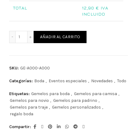
TOTAL
12,90
€ IVA
INCLUIDO
Gemelos para camisa personalizados de madera cantidad
AÑADIR AL CARRITO
SKU:
GE-A000-A000
Categorías:
Boda
,
Eventos especiales
,
Novedades
,
Todo
Etiquetas:
Gemelos para boda
,
Gemelos para camisa
,
Gemelos para novio
,
Gemelos para padrino
,
Gemelos para traje
,
Gemelos personalizados
,
regalo boda
Compartir