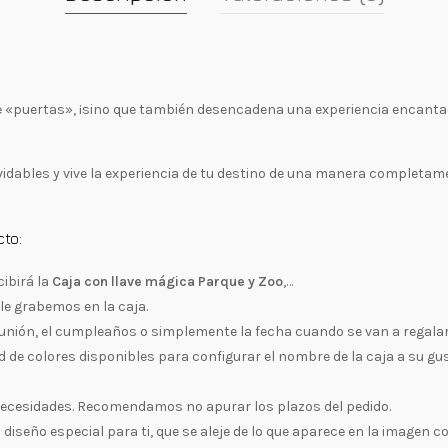
e «puertas», ¡sino que también desencadena una experiencia encantado
ables y vive la experiencia de tu destino de una manera completamen
cto:
ibirá la
Caja con llave mágica Parque y Zoo
,…
le grabemos en la caja.
munión, el cumpleaños o simplemente la fecha cuando se van a regalar
d de colores disponibles para configurar el nombre de la caja a su gu
 necesidades. Recomendamos no apurar los plazos del pedido.
n diseño especial para ti, que se aleje de lo que aparece en la image