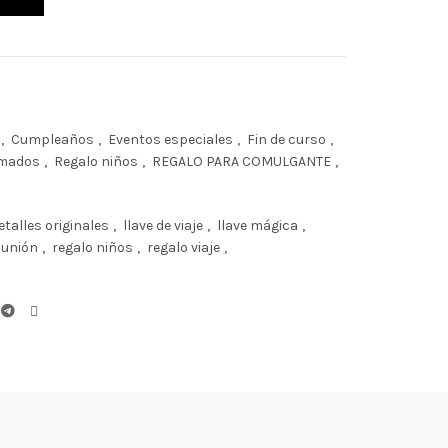
,
Cumpleaños
,
Eventos especiales
,
Fin de curso
,
imados
,
Regalo niños
,
REGALO PARA COMULGANTE
,
etalles originales
,
llave de viaje
,
llave mágica
,
munión
,
regalo niños
,
regalo viaje
,