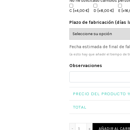
No he solicitado cambios perso
C
[+4,00 €]
D
[+8,00 €]
E
[+16,
Plazo de fabricación (días 
Fecha estimada de final de fa
(a esto hay que añadir el tiempo de t
Observaciones
PRECIO DEL PRODUCTO
1
TOTAL
Caja con llave mágica Par
AÑADIR AL CARR