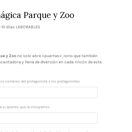
mágica Parque y Zoo
 10 días LABORABLES
o
que y Zoo
no solo abre «puertas», ¡sino que también
antadora y llena de diversión en cada rincón de este
los nombres del protagonista o los protagonistas.
ia si quieres que la incluyamos