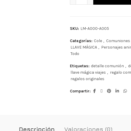
SKU:
LM-A000-A005
Categorías:
Cole
,
Comuniones
LLAVE MÁGICA
,
Personajes an
Todo
Etiquetas:
detalle comunión
,
d
llave mágica viajes
,
regalo co
regalos originales
Compartir
Descripción
Valoraciones (0)