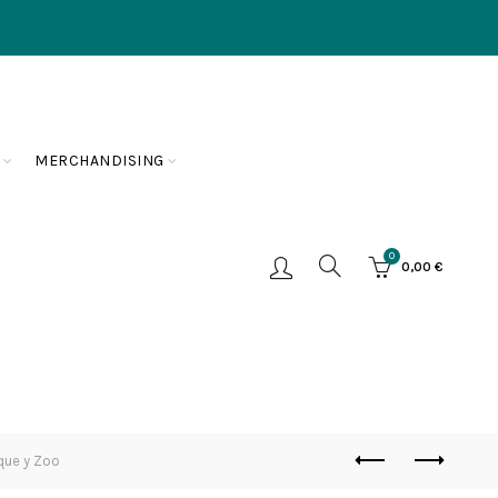
MERCHANDISING
0
0,00
€
que y Zoo