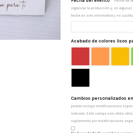
Fecha del evento
*
Fecha de la
organizar la producción y, en algunos
fecha es solo informativa y no sustitu
Acabado de colores lisos pa
Cambios personalizados en
pedido incluye modificaciones especi
indicado. Este campo solo debe utiliz
suplemento por modificaciones espe