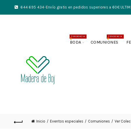
644 695 434
-Envío gratis en pedidos superiores a 60€ UL
TENDENCIA
TENDENCIA
BODA
COMUNIONES
F
Inicio
Eventos especiales
Comuniones
Ver Cole