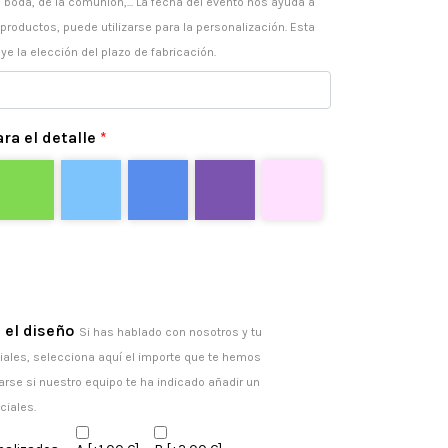
 boda, de la comunión,... La fecha del evento nos ayuda a
 productos, puede utilizarse para la personalización. Esta
ye la elección del plazo de fabricación.
ra el detalle
*
 el diseño
Si has hablado con nosotros y tu
ales, selecciona aquí el importe que te hemos
arse si nuestro equipo te ha indicado añadir un
ciales.