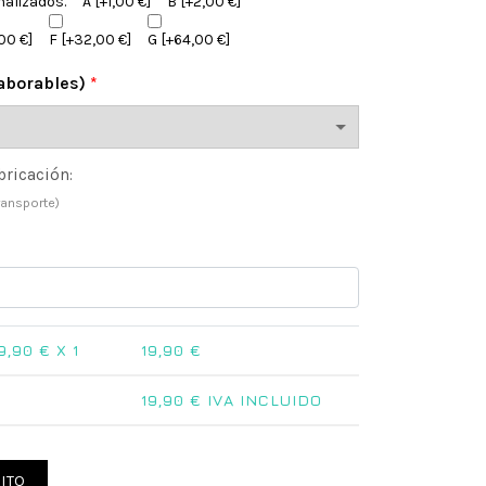
nalizados.
A
[+1,00 €]
B
[+2,00 €]
00 €]
F
[+32,00 €]
G
[+64,00 €]
laborables)
*
bricación:
ransporte)
9,90
€ X 1
19,90
€
19,90
€ IVA INCLUIDO
que y Zoo cantidad
ITO