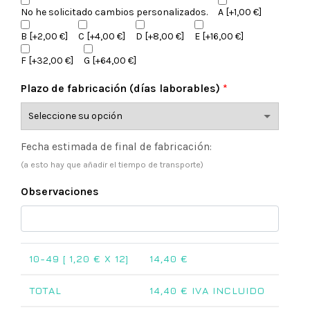
No he solicitado cambios personalizados.
A
[+1,00 €]
B
[+2,00 €]
C
[+4,00 €]
D
[+8,00 €]
E
[+16,00 €]
F
[+32,00 €]
G
[+64,00 €]
Plazo de fabricación (días laborables)
*
Fecha estimada de final de fabricación:
(a esto hay que añadir el tiempo de transporte)
Observaciones
10-49 [
1,20
€ X 12]
14,40
€
TOTAL
14,40
€ IVA INCLUIDO