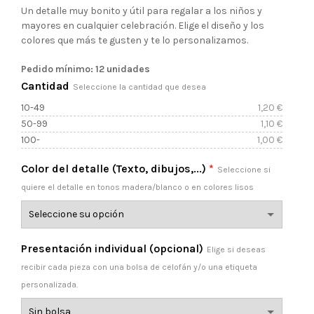
de
Un detalle muy bonito y útil para regalar a los niños y
mayores en cualquier celebración. Elige el diseño y los
precios:
colores que más te gusten y te lo personalizamos.
desde
Pedido mínimo: 12 unidades
Cantidad
Seleccione la cantidad que desea
1,00 €
10-49
1,20
€
50-99
1,10
€
hasta
100-
1,00
€
1,20 €
Color del detalle (Texto, dibujos,...)
*
Seleccione si
quiere el detalle en tonos madera/blanco o en colores lisos
Presentación individual (opcional)
Elige si deseas
recibir cada pieza con una bolsa de celofán y/o una etiqueta
personalizada.