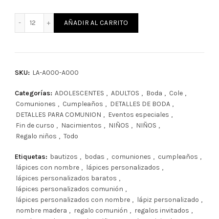
Lápiz personalizado nombre cantidad
AÑADIR AL CARRITO
SKU:
LA-A000-A000
Categorías:
ADOLESCENTES
,
ADULTOS
,
Boda
,
Cole
,
Comuniones
,
Cumpleaños
,
DETALLES DE BODA
,
DETALLES PARA COMUNION
,
Eventos especiales
,
Fin de curso
,
Nacimientos
,
NIÑOS
,
NIÑOS
,
Regalo niños
,
Todo
Etiquetas:
bautizos
,
bodas
,
comuniones
,
cumpleaños
,
lápices con nombre
,
lápices personalizados
,
lápices personalizados baratos
,
lápices personalizados comunión
,
lápices personalizados con nombre
,
lápiz personalizado
,
nombre madera
,
regalo comunión
,
regalos invitados
,