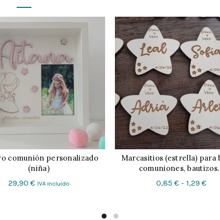
o comunión personalizado
Marcasitios (estrella) para 
CONFIGURAR
CONFIGURAR
(niña)
comuniones, bautizos
Ran
29,90
€
0,85
€
-
1,29
€
IVA incluido
de
pre
des