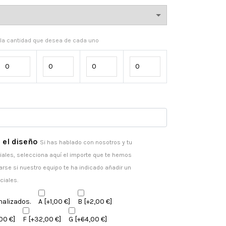
a la cantidad que desea de cada uno
 el diseño
Si has hablado con nosotros y tu
ales, selecciona aquí el importe que te hemos
arse si nuestro equipo te ha indicado añadir un
ciales.
nalizados.
A
[+1,00 €]
B
[+2,00 €]
00 €]
F
[+32,00 €]
G
[+64,00 €]