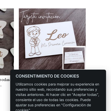
CONSENTIMIENTO DE COOKIES
bodas,
Tarjeta de invitación comunión
Cuadro p
CONFIGURAR
Utilizamos cookies para mejorar su experiencia en
…
Rango
3,00
€
-
3,90
€
nuestro sitio web, recordando sus preferencias y
go
3
de
visitas anteriores. Al hacer clic en "Aceptar todas",
precios:
consiente el uso de todas las cookies. Puede
cios:
ajustar sus preferencias en "Configuración de
desde
cookies".
de