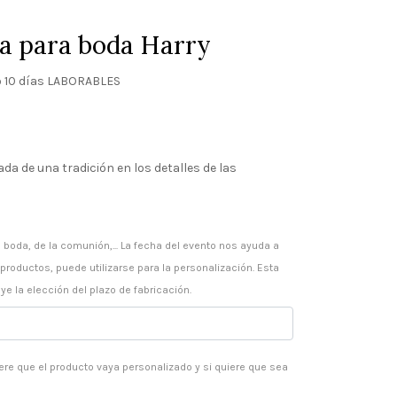
ra para boda Harry
 10 días LABORABLES
ango
e
ada de una tradición en los detalles de las
ecios:
esde
 boda, de la comunión,... La fecha del evento nos ayuda a
 productos, puede utilizarse para la personalización. Esta
80 €
ye la elección del plazo de fabricación.
asta
90 €
ere que el producto vaya personalizado y si quiere que sea