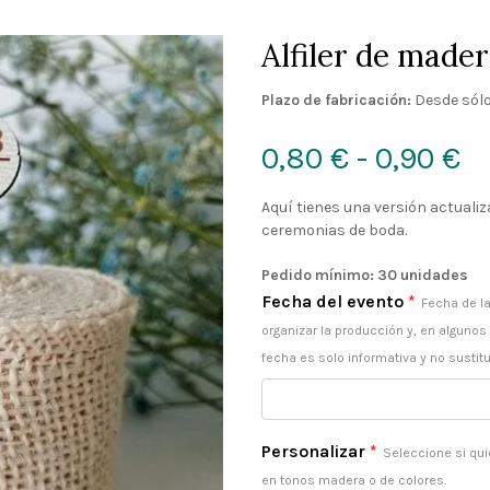
Alfiler de made
Plazo de fabricación:
Desde sólo
R
0,80
€
-
0,90
€
d
Aquí tienes una versión actualiz
ceremonias de boda.
pr
Pedido mínimo: 30 unidades
d
Fecha del evento
*
Fecha de la
organizar la producción y, en algunos
0,
fecha es solo informativa y no sustitu
h
0,
Personalizar
*
Seleccione si qui
en tonos madera o de colores.