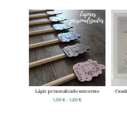
Lápiz personalizado unicornio
Cuadr
CONFIGURAR
Rango
1,00
€
-
1,20
€
de
precios:
desde