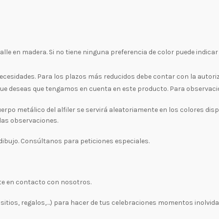
talle en madera. Si no tiene ninguna preferencia de color puede indicar 
necesidades. Para los plazos más reducidos debe contar con la autori
ue deseas que tengamos en cuenta en este producto. Para observacion
rpo metálico del alfiler se servirá aleatoriamente en los colores disp
las observaciones.
ibujo. Consúltanos para peticiones especiales.
te en contacto con nosotros.
tios, regalos,…) para hacer de tus celebraciones momentos inolvidab