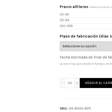
Precio alfileres
Selecciona la c
25-49
50-99
100-399
Plazo de fabricación (días 
Fecha estimada de final de fa
(a esto hay que añadir el tiempo de t
Alfiler de madera para bo
AÑADIR AL CARR
SKU:
DE-A000-A011