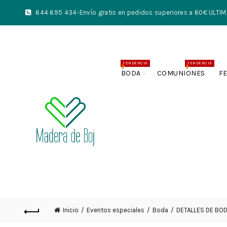
644 695 434
-Envío gratis en pedidos superiores a 60€ UL
TENDENCIA
TENDENCIA
BODA
COMUNIONES
F
Inicio
Eventos especiales
Boda
DETALLES DE BO