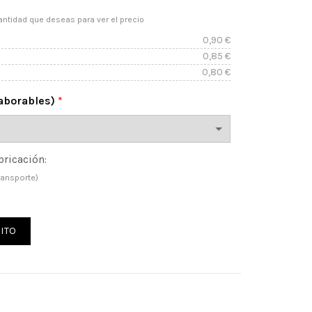
antidad que deseas para ver el precio
0,90
€
0,85
€
0,80
€
laborables)
*
bricación:
ransporte)
da Harry cantidad
ITO