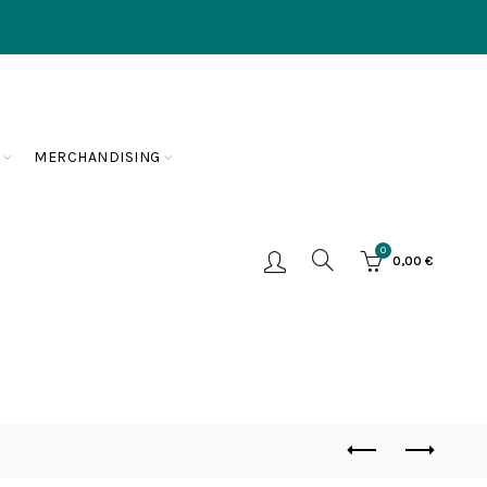
MERCHANDISING
0
0,00
€