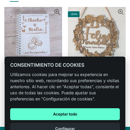
2.3€
-20%
CONSENTIMIENTO DE COOKIES
Agenda para boda
Corona Navidad realizada
CONFIGURAR
CONFIGURAR
Utilizamos cookies para mejorar su experiencia en
en madera y
2 reseñas
nuestro sitio web, recordando sus preferencias y visitas
personalizada.
29,90
€
IVA incluido
anteriores. Al hacer clic en "Aceptar todas", consiente el
2 reseñas
uso de todas las cookies. Puede ajustar sus
El
El
19,90
€
24,90
€
IVA incluido
preferencias en "Configuración de cookies".
precio
precio
original
actual
Aceptar todo
era:
es:
1
24,90 €.
19,90 €.
Configurar