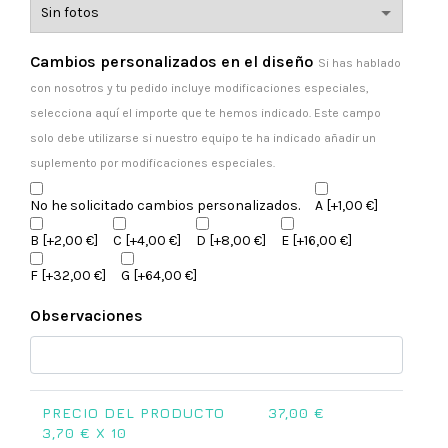
Cambios personalizados en el diseño
Si has hablado
con nosotros y tu pedido incluye modificaciones especiales,
selecciona aquí el importe que te hemos indicado. Este campo
solo debe utilizarse si nuestro equipo te ha indicado añadir un
suplemento por modificaciones especiales.
No he solicitado cambios personalizados.
A
[+1,00 €]
B
[+2,00 €]
C
[+4,00 €]
D
[+8,00 €]
E
[+16,00 €]
F
[+32,00 €]
G
[+64,00 €]
Observaciones
PRECIO DEL PRODUCTO
37,00
€
3,70
€ X 10