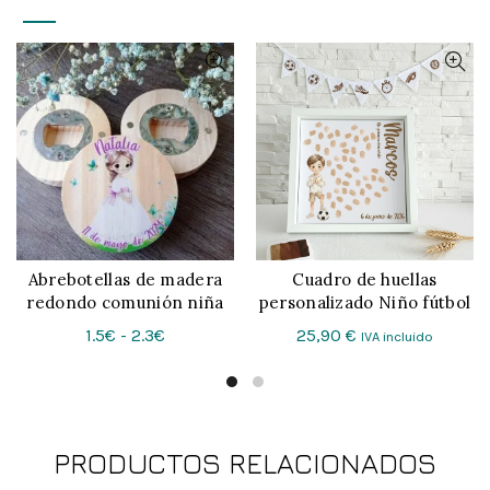
Abrebotellas de madera
Cuadro de huellas
CONFIGURAR
CONFIGURAR
redondo comunión niña
personalizado Niño fútbol
Rango
1.5€
-
2.3€
25,90
€
IVA incluido
de
precios:
desde
1.5€
PRODUCTOS RELACIONADOS
hasta