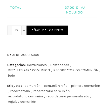
TOTAL
37,00
€ IVA
INCLUIDO
Recordatorio comunión personalizado marco de madera c
AÑADIR AL CARRITO
SKU:
RE-A000-A006
Categorías:
Comuniones
,
Destacados
,
DETALLES PARA COMUNION
,
RECORDATORIOS COMUNIÓN
,
Todo
Etiquetas:
comunión
,
comunión niña
,
primera comunión
,
recordatorio
,
recordatorio comunión
,
recordatorio con imán
,
recordatorio personalizado
,
regalos comunión