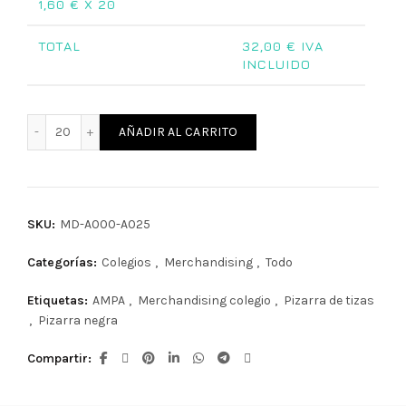
1,60
€ X 20
TOTAL
32,00
€ IVA
INCLUIDO
Pizarra negra personalizada Colegio cantidad
AÑADIR AL CARRITO
SKU:
MD-A000-A025
Categorías:
Colegios
,
Merchandising
,
Todo
Etiquetas:
AMPA
,
Merchandising colegio
,
Pizarra de tizas
,
Pizarra negra
Compartir