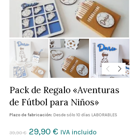
Pack de Regalo «Aventuras
de Fútbol para Niños»
Plazo de fabricación:
Desde sólo 10 días LABORABLES
El
El
29,90
€
IVA incluido
39,90
€