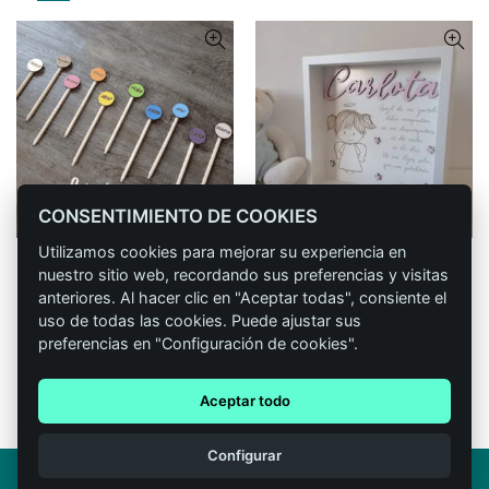
CONSENTIMIENTO DE COOKIES
Utilizamos cookies para mejorar su experiencia en
Lápiz personalizado
Cuadro ángel de la guarda
CONFIGURAR
CONFIGURAR
nuestro sitio web, recordando sus preferencias y visitas
héroe.
niña.
anteriores. Al hacer clic en "Aceptar todas", consiente el
Rango
1,00
€
-
1,20
€
1 reseñas
uso de todas las cookies. Puede ajustar sus
de
29,90
€
IVA incluido
preferencias en "Configuración de cookies".
precios:
desde
Aceptar todo
1,00 €
1
hasta
Configurar
1,20 €
© 2026
Madera de Boj
. All rights reserved