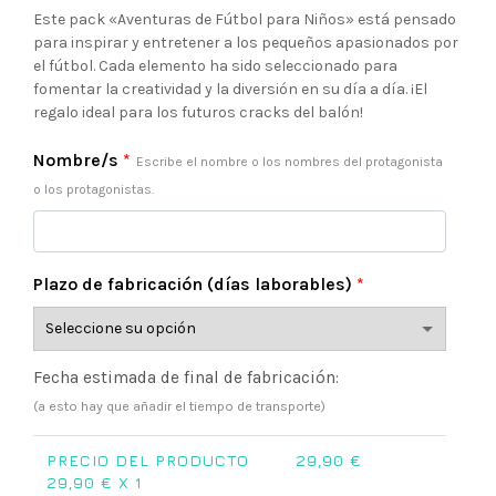
precio
precio
Este pack «Aventuras de Fútbol para Niños» está pensado
para inspirar y entretener a los pequeños apasionados por
original
actual
el fútbol. Cada elemento ha sido seleccionado para
fomentar la creatividad y la diversión en su día a día. ¡El
era:
es:
regalo ideal para los futuros cracks del balón!
39,90 €.
29,90 €.
Nombre/s
*
Escribe el nombre o los nombres del protagonista
o los protagonistas.
Plazo de fabricación (días laborables)
*
Fecha estimada de final de fabricación:
(a esto hay que añadir el tiempo de transporte)
PRECIO DEL PRODUCTO
29,90
€
29,90
€ X 1