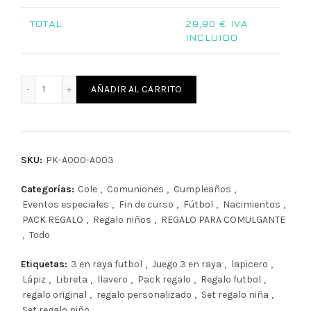
TOTAL
29,90
€ IVA
INCLUIDO
Pack de Regalo "Aventuras de Fútbol para Niños" cantidad
AÑADIR AL CARRITO
SKU:
PK-A000-A003
Categorías:
Cole
,
Comuniones
,
Cumpleaños
,
Eventos especiales
,
Fin de curso
,
Fútbol
,
Nacimientos
,
PACK REGALO
,
Regalo niños
,
REGALO PARA COMULGANTE
,
Todo
Etiquetas:
3 en raya futbol
,
Juego 3 en raya
,
lapicero
,
Lápiz
,
Libreta
,
llavero
,
Pack regalo
,
Regalo futbol
,
regalo original
,
regalo personalizado
,
Set regalo niña
,
Set regalo niño