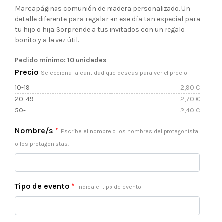
de
Marcapáginas comunión de madera personalizado. Un
detalle diferente para regalar en ese día tan especial para
precios:
tu hijo o hija. Sorprende a tus invitados con un regalo
bonito y a la vez útil.
desde
Pedido mínimo: 10 unidades
2,40 €
Precio
Selecciona la cantidad que deseas para ver el precio
10-19
2,90
€
hasta
20-49
2,70
€
50-
2,40
€
2,90 €
Nombre/s
*
Escribe el nombre o los nombres del protagonista
o los protagonistas.
Tipo de evento
*
Indica el tipo de evento