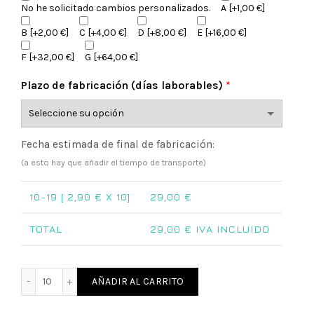
No he solicitado cambios personalizados.
A
[+1,00 €]
B
[+2,00 €]
C
[+4,00 €]
D
[+8,00 €]
E
[+16,00 €]
F
[+32,00 €]
G
[+64,00 €]
Plazo de fabricación (días laborables)
*
Fecha estimada de final de fabricación:
(a esto hay que añadir el tiempo de transporte)
10-19 [
2,90
€ X 10]
29,00
€
TOTAL
29,00
€ IVA INCLUIDO
Marcapáginas comunión de madera personalizado cantid
AÑADIR AL CARRITO