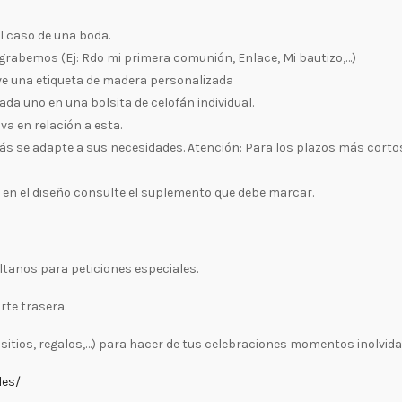
l caso de una boda.
e grabemos (Ej: Rdo mi primera comunión, Enlace, Mi bautizo,…)
eve una etiqueta de madera personalizada
ada uno en una bolsita de celofán individual.
 va en relación a esta.
ás se adapte a sus necesidades. Atención: Para los plazos más cortos 
o en el diseño consulte el suplemento que debe marcar.
tanos para peticiones especiales.
rte trasera.
tios, regalos,…) para hacer de tus celebraciones momentos inolvidab
les/