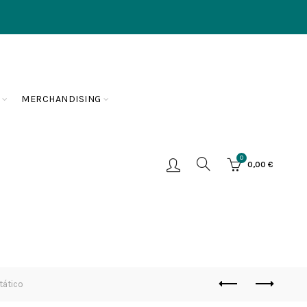
MERCHANDISING
0
0,00
€
tático