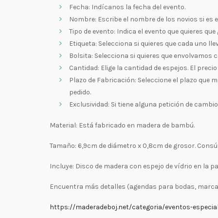
Fecha: Indícanos la fecha del evento.
Nombre: Escribe el nombre de los novios si es e
Tipo de evento: Indica el evento que quieres qu
Etiqueta: Selecciona si quieres que cada uno ll
Bolsita: Selecciona si quieres que envolvamos c
Cantidad: Elige la cantidad de espejos. El precio
Plazo de Fabricación: Seleccione el plazo que m
pedido.
Exclusividad: Si tiene alguna petición de cambi
Material: Está fabricado en madera de bambú.
Tamaño: 6,9cm de diámetro x 0,8cm de grosor. Consúl
Incluye: Disco de madera con espejo de vídrio en la pa
Encuentra más detalles (agendas para bodas, marcasi
https://maderadeboj.net/categoria/eventos-especia