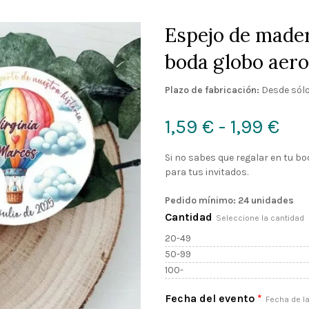
Espejo de mader
boda globo aero
Plazo de fabricación:
Desde sólo
Ra
1,59
€
-
1,99
€
de
Si no sabes que regalar en tu bo
para tus invitados.
pre
Pedido mínimo: 24 unidades
de
Cantidad
Seleccione la cantidad
20-49
1,5
50-99
100-
ha
Fecha del evento
*
Fecha de la
1,9