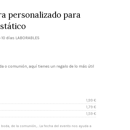
a personalizado para
stático
 10 días LABORABLES
ngo
da o comunión, aquí tienes un regalo de lo más útil
cios:
sde
1,99
€
9 €
1,79
€
1,59
€
sta
 boda, de la comunión,... La fecha del evento nos ayuda a
9 €