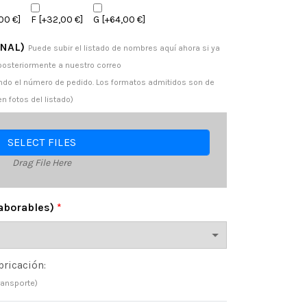
00 €]
F
[+32,00 €]
G
[+64,00 €]
ONAL)
Puede subir el listado de nombres aquí ahora si ya
posteriormente a nuestro correo
o el número de pedido. Los formatos admitidos son de
 fotos del listado)
SELECT FILES
Drag File Here
laborables)
*
bricación:
ransporte)