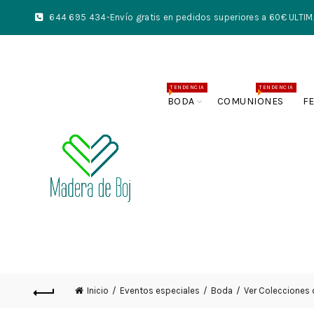
644 695 434
-Envío gratis en pedidos superiores a 60€ UL
TENDENCIA
TENDENCIA
BODA
COMUNIONES
F
Inicio
Eventos especiales
Boda
Ver Colecciones