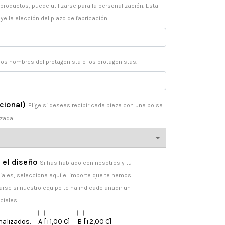
 productos, puede utilizarse para la personalización. Esta
ye la elección del plazo de fabricación.
los nombres del protagonista o los protagonistas.
cional)
Elige si deseas recibir cada pieza con una bolsa
zada.
 el diseño
Si has hablado con nosotros y tu
ales, selecciona aquí el importe que te hemos
arse si nuestro equipo te ha indicado añadir un
ciales.
nalizados.
A
[+1,00 €]
B
[+2,00 €]