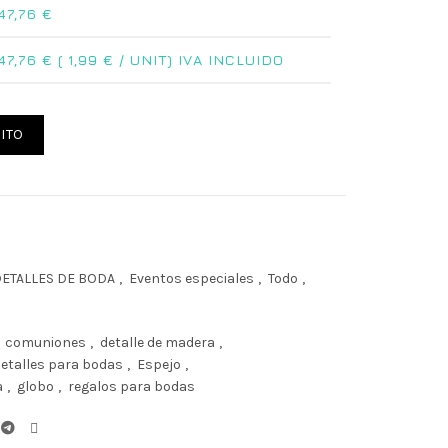
47,76
€
47,76
€ (
1,99
€ / UNIT) IVA INCLUIDO
lizado para boda globo aerostático cantidad
ITO
ETALLES DE BODA
,
Eventos especiales
,
Todo
,
comuniones
,
detalle de madera
,
etalles para bodas
,
Espejo
,
a
,
globo
,
regalos para bodas