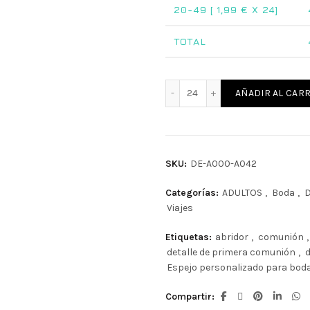
20-49 [
1,99
€ X 24]
TOTAL
Espejo de madera persona
AÑADIR AL CARR
SKU:
DE-A000-A042
Categorías:
ADULTOS
,
Boda
,
D
Viajes
Etiquetas:
abridor
,
comunión
,
detalle de primera comunión
,
d
Espejo personalizado para bod
Compartir