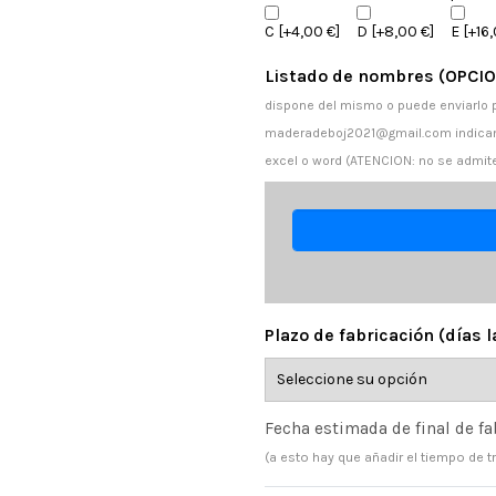
C
[+4,00 €]
D
[+8,00 €]
E
[+16,
Listado de nombres (OPCI
dispone del mismo o puede enviarlo 
maderadeboj2021@gmail.com indicand
excel o word (ATENCION: no se admiten
Plazo de fabricación (días 
Fecha estimada de final de fa
(a esto hay que añadir el tiempo de t