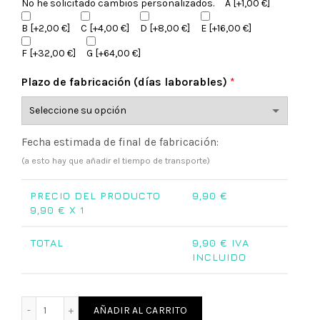
No he solicitado cambios personalizados.
A
[+1,00 €]
B
[+2,00 €]
C
[+4,00 €]
D
[+8,00 €]
E
[+16,00 €]
F
[+32,00 €]
G
[+64,00 €]
Plazo de fabricación (días laborables)
*
Fecha estimada de final de fabricación:
(a esto hay que añadir el tiempo de transporte)
PRECIO DEL PRODUCTO
9,90
€
9,90
€ X 1
TOTAL
9,90
€ IVA
INCLUIDO
Cuelgapuertas selva cantidad
AÑADIR AL CARRITO