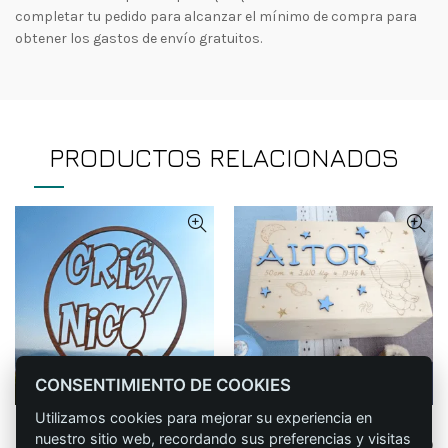
completar tu pedido para alcanzar el mínimo de compra para
obtener los gastos de envío gratuitos.
PRODUCTOS RELACIONADOS
CONSENTIMIENTO DE COOKIES
Utilizamos cookies para mejorar su experiencia en
Topper para tarta
Caja NACIMIENTO
CONFIGURAR
CONFIGURAR
nuestro sitio web, recordando sus preferencias y visitas
Redondo
personalizada (astronauta)