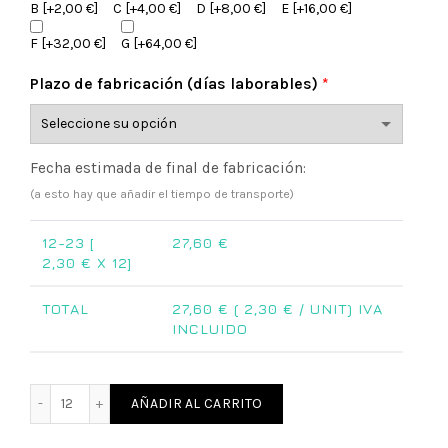
B
[+2,00 €]
C
[+4,00 €]
D
[+8,00 €]
E
[+16,00 €]
F
[+32,00 €]
G
[+64,00 €]
Plazo de fabricación (días laborables)
*
Fecha estimada de final de fabricación:
(a esto hay que añadir el tiempo de transporte)
12-23 [
27,60
€
2,30
€ X 12]
TOTAL
27,60
€ (
2,30
€ / UNIT) IVA
INCLUIDO
Abrebotellas de madera redondo comunión Stitch cantida
AÑADIR AL CARRITO