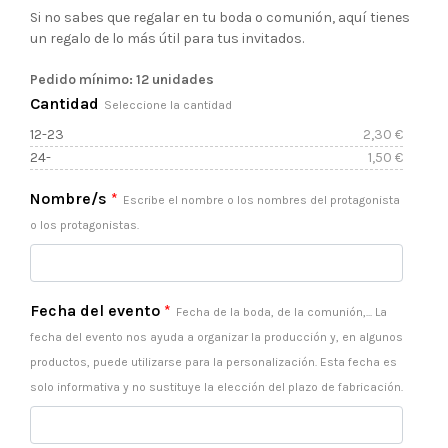
de
Si no sabes que regalar en tu boda o comunión, aquí tienes
un regalo de lo más útil para tus invitados.
precios:
Pedido mínimo: 12 unidades
desde
Cantidad
Seleccione la cantidad
12-23
2,30
€
1.5€
24-
1,50
€
hasta
Nombre/s
*
Escribe el nombre o los nombres del protagonista
o los protagonistas.
2.3€
Fecha del evento
*
Fecha de la boda, de la comunión,... La
fecha del evento nos ayuda a organizar la producción y, en algunos
productos, puede utilizarse para la personalización. Esta fecha es
solo informativa y no sustituye la elección del plazo de fabricación.