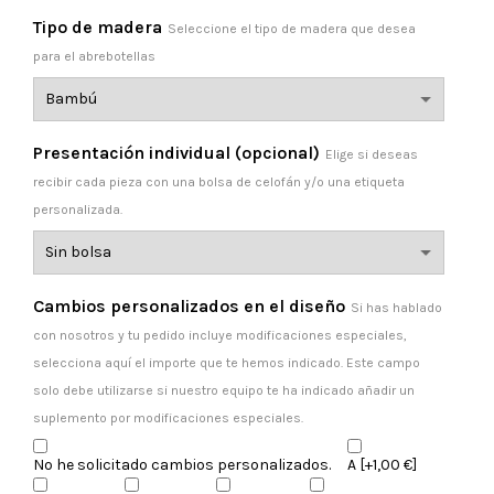
Tipo de madera
Seleccione el tipo de madera que desea
para el abrebotellas
Presentación individual (opcional)
Elige si deseas
recibir cada pieza con una bolsa de celofán y/o una etiqueta
personalizada.
Cambios personalizados en el diseño
Si has hablado
con nosotros y tu pedido incluye modificaciones especiales,
selecciona aquí el importe que te hemos indicado. Este campo
solo debe utilizarse si nuestro equipo te ha indicado añadir un
suplemento por modificaciones especiales.
No he solicitado cambios personalizados.
A
[+1,00 €]