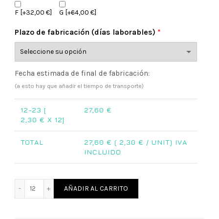
F
[+32,00 €]
G
[+64,00 €]
Plazo de fabricación (días laborables)
*
Fecha estimada de final de fabricación:
(a esto hay que añadir el tiempo de transporte)
12-23 [
27,60
€
2,30
€ X 12]
TOTAL
27,60
€ (
2,30
€ / UNIT) IVA
INCLUIDO
Abrebotellas boda cine actriz cantidad
AÑADIR AL CARRITO