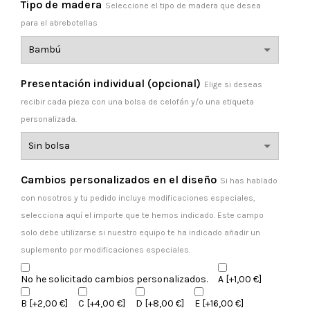
Tipo de madera
Seleccione el tipo de madera que desea
para el abrebotellas
Presentación individual (opcional)
Elige si deseas
recibir cada pieza con una bolsa de celofán y/o una etiqueta
personalizada.
Cambios personalizados en el diseño
Si has hablado
con nosotros y tu pedido incluye modificaciones especiales,
selecciona aquí el importe que te hemos indicado. Este campo
solo debe utilizarse si nuestro equipo te ha indicado añadir un
suplemento por modificaciones especiales.
No he solicitado cambios personalizados.
A
[+1,00 €]
B
[+2,00 €]
C
[+4,00 €]
D
[+8,00 €]
E
[+16,00 €]