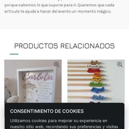
porque sabemos lo que supone para ti. Queremos que cada
artículo te ayude a hacer del evento un momento mágico.
PRODUCTOS RELACIONADOS
CONSENTIMIENTO DE COOKIES
Utilizamos cookies para mejorar su experiencia en
Cuadro ángel de la guarda
Lápiz personalizado offset
CONFIGURAR
CONFIGURAR
nuestro sitio web, recordando sus preferencias y visitas
niña.