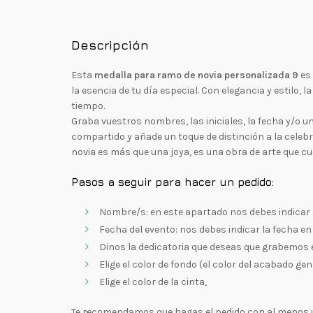
Descripción
Esta
medalla para ramo de novia personalizada 9
es
la esencia de tu día especial. Con elegancia y estilo
tiempo.
Graba vuestros nombres, las iniciales, la fecha y/o u
compartido y añade un toque de distinción a la celeb
novia es más que una joya, es una obra de arte que cu
Pasos a seguir para hacer un pedido:
Nombre/s: en este apartado nos debes indicar e
Fecha del evento: nos debes indicar la fecha en 
Dinos la dedicatoria que deseas que grabemos en
Elige el color de fondo (el color del acabado gen
Elige el color de la cinta,
Te recomendamos que hagas el pedido con al menos u