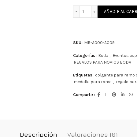
Medalla para ramo de novi
AÑADIR AL CARR
SKU:
MR-A000-A009
Categorías:
Boda
,
Eventos esp
REGALOS PARA NOVIOS BODA
Etiquetas:
colgante para ramo 
medalla para ramo
,
regalo par
Compartir
Descripción
Valoraciones (0)