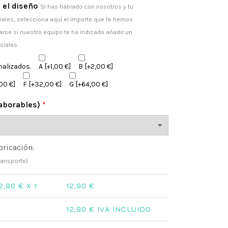
 el diseño
Si has hablado con nosotros y tu
ales, selecciona aquí el importe que te hemos
arse si nuestro equipo te ha indicado añadir un
ciales.
nalizados.
A
[+1,00 €]
B
[+2,00 €]
00 €]
F
[+32,00 €]
G
[+64,00 €]
laborables)
*
bricación:
ransporte)
2,90
€ X 1
12,90
€
12,90
€ IVA INCLUIDO