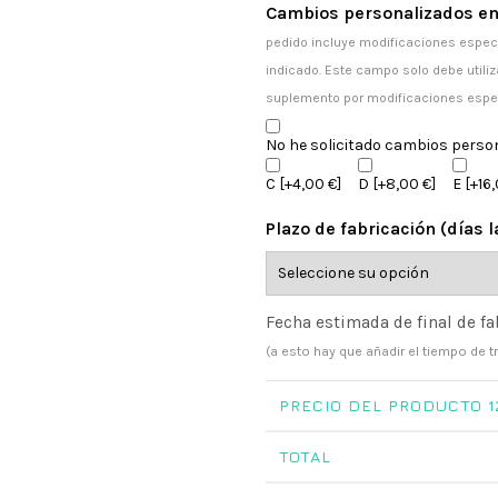
Cambios personalizados en
pedido incluye modificaciones especi
indicado. Este campo solo debe utiliz
suplemento por modificaciones espe
No he solicitado cambios perso
C
[+4,00 €]
D
[+8,00 €]
E
[+16,
Plazo de fabricación (días 
Fecha estimada de final de fa
(a esto hay que añadir el tiempo de t
PRECIO DEL PRODUCTO
1
TOTAL