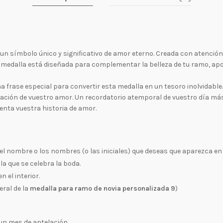
 un símbolo único y significativo de amor eterno. Creada con atención
, la medalla está diseñada para complementar la belleza de tu ramo, a
na frase especial para convertir esta medalla en un tesoro inolvidabl
ración de vuestro amor. Un recordatorio atemporal de vuestro día más
enta vuestra historia de amor.
l nombre o los nombres (o las iniciales) que deseas que aparezca en 
la que se celebra la boda.
 el interior.
eral de la
medalla para ramo de novia personalizada 9
)
n mes de antelación.