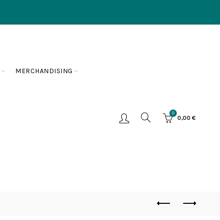
MERCHANDISING
0
0,00
€