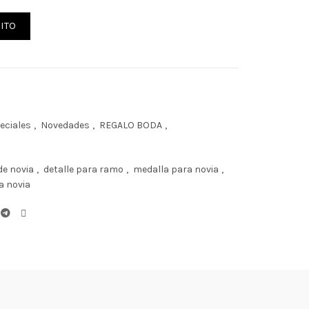
a personalizada 9 cantidad
ITO
eciales
,
Novedades
,
REGALO BODA
,
de novia
,
detalle para ramo
,
medalla para novia
,
a novia