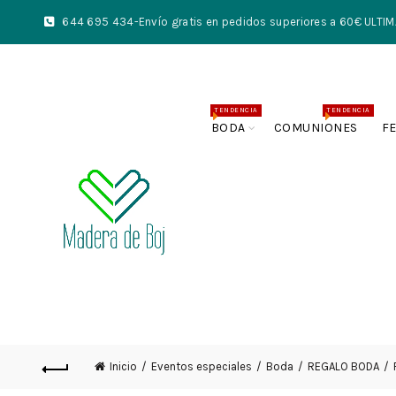
644 695 434
-Envío gratis en pedidos superiores a 60€ UL
TENDENCIA
TENDENCIA
BODA
COMUNIONES
F
Inicio
Eventos especiales
Boda
REGALO BODA