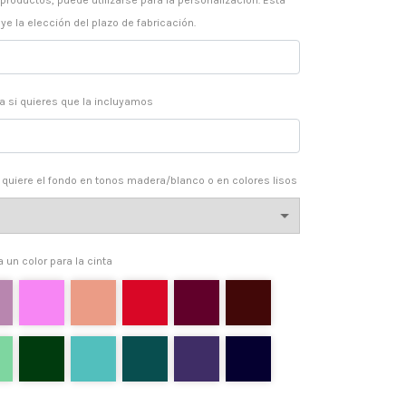
 productos, puede utilizarse para la personalización. Esta
ye la elección del plazo de fabricación.
ia si quieres que la incluyamos
 quiere el fondo en tonos madera/blanco o en colores lisos
 un color para la cinta