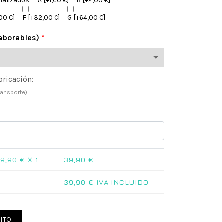
nalizados.
A
[+1,00 €]
B
[+2,00 €]
00 €]
F
[+32,00 €]
G
[+64,00 €]
laborables)
*
bricación:
ransporte)
9,90
€ X 1
39,90
€
39,90
€ IVA INCLUIDO
Stitch cantidad
ITO