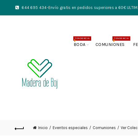
644 695 434
-Envío gratis en pedidos superiores a 60€ UL
TENDENCIA
TENDENCIA
BODA
COMUNIONES
F
Inicio
Eventos especiales
Comuniones
Ver Cole