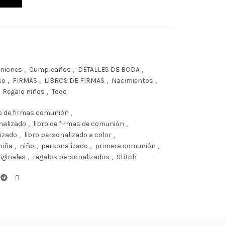
niones
,
Cumpleaños
,
DETALLES DE BODA
,
so
,
FIRMAS
,
LIBROS DE FIRMAS
,
Nacimientos
,
Regalo niños
,
Todo
ro de firmas comunión
,
nalizado
,
libro de firmas de comunión
,
izado
,
libro personalizado a color
,
niña
,
niño
,
personalizado
,
primera comunión
,
iginales
,
regalos personalizados
,
Stitch