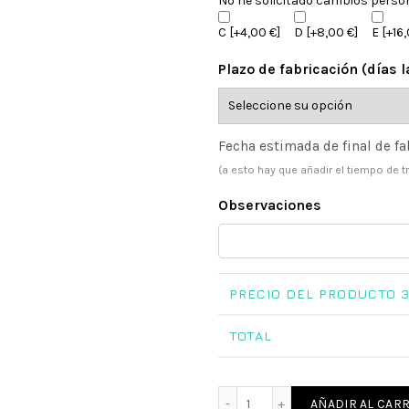
No he solicitado cambios perso
C
[+4,00 €]
D
[+8,00 €]
E
[+16,
Plazo de fabricación (días 
Fecha estimada de final de fa
(a esto hay que añadir el tiempo de t
Observaciones
PRECIO DEL PRODUCTO
3
TOTAL
Libro de firmas Comunión 
AÑADIR AL CARR