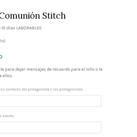
 Comunión Stitch
 10 días LABORABLES
te)
o
le para dejar mensajes de recuerdo para el niño o la
 ellos.
los nombres del protagonista o los protagonistas.
de evento