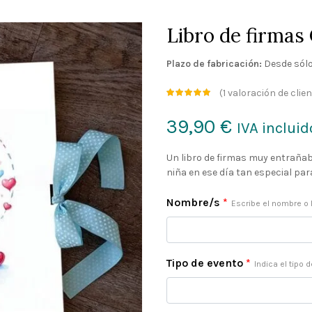
Libro de firmas
Plazo de fabricación:
Desde sólo
(
1
valoración de clien
39,90
€
IVA incluid
Un libro de firmas muy entrañab
niña en ese día tan especial para
Nombre/s
*
Escribe el nombre o 
Tipo de evento
*
Indica el tipo 