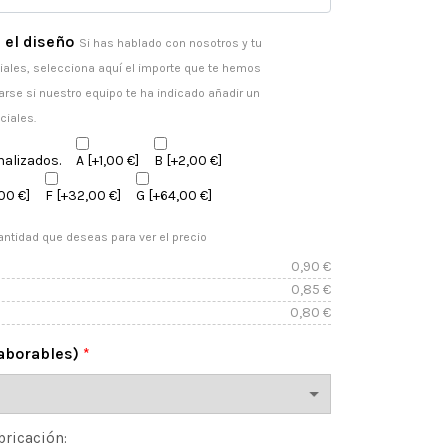
 el diseño
Si has hablado con nosotros y tu
ales, selecciona aquí el importe que te hemos
arse si nuestro equipo te ha indicado añadir un
ciales.
nalizados.
A
[+1,00 €]
B
[+2,00 €]
00 €]
F
[+32,00 €]
G
[+64,00 €]
antidad que deseas para ver el precio
0,90
€
0,85
€
0,80
€
laborables)
*
bricación: