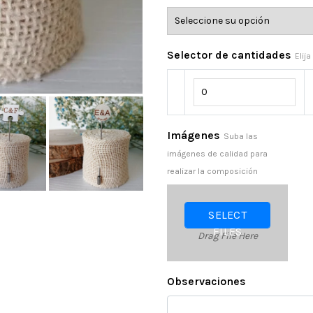
Selector de cantidades
Elij
Imágenes
Suba las
imágenes de calidad para
realizar la composición
SELECT
FILES
Drag File Here
Observaciones