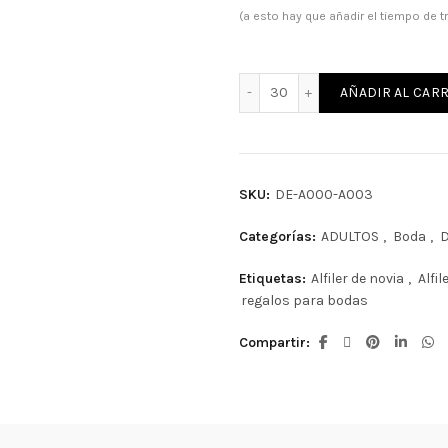
(a esto hay que añadir el tiempo de t
Alfiler de madera para bo
AÑADIR AL CARR
SKU:
DE-A000-A003
Categorías:
ADULTOS
,
Boda
,
D
Etiquetas:
Alfiler de novia
,
Alfi
regalos para bodas
Compartir