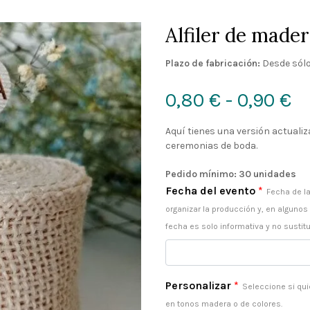
Alfiler de made
Plazo de fabricación:
Desde sólo
R
0,80
€
-
0,90
€
d
Aquí tienes una versión actualiz
ceremonias de boda.
pr
Pedido mínimo: 30 unidades
d
Fecha del evento
*
Fecha de la
organizar la producción y, en algunos
0,
fecha es solo informativa y no sustitu
h
0,
Personalizar
*
Seleccione si qui
en tonos madera o de colores.