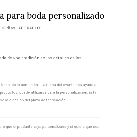
ra para boda personalizado
 10 días LABORABLES
ango
e
ada de una tradición en los detalles de las
ecios:
esde
 boda, de la comunión,... La fecha del evento nos ayuda a
 productos, puede utilizarse para la personalización. Esta
80 €
ye la elección del plazo de fabricación.
asta
90 €
ere que el producto vaya personalizado y si quiere que sea