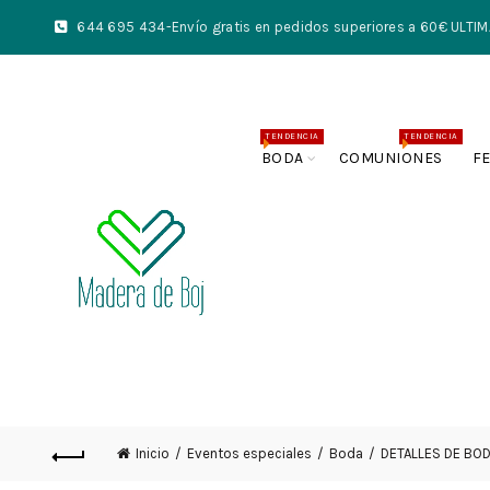
644 695 434
-Envío gratis en pedidos superiores a 60€ UL
TENDENCIA
TENDENCIA
BODA
COMUNIONES
F
Inicio
Eventos especiales
Boda
DETALLES DE BO