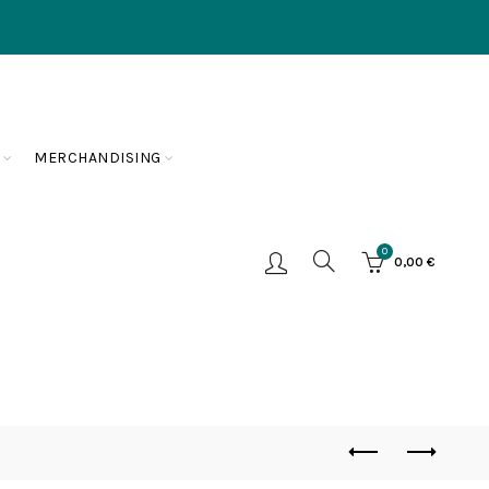
MERCHANDISING
0
0,00
€