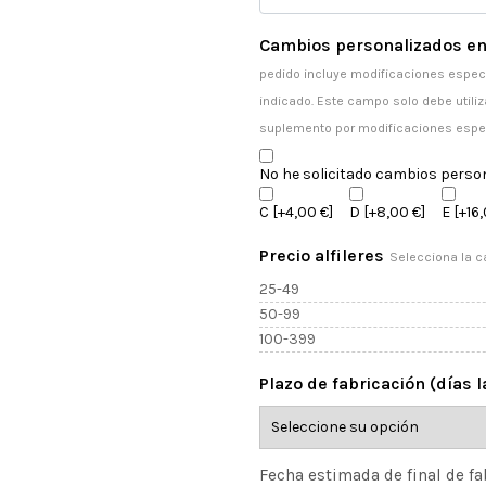
Cambios personalizados en
pedido incluye modificaciones especi
indicado. Este campo solo debe utiliz
suplemento por modificaciones espe
No he solicitado cambios perso
C
[+4,00 €]
D
[+8,00 €]
E
[+16,
Precio alfileres
Selecciona la c
25-49
50-99
100-399
Plazo de fabricación (días 
Fecha estimada de final de fa