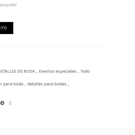
ransporte)
da personalizado cantidad
ITO
ETALLES DE BODA
,
Eventos especiales
,
Todo
ler para boda
,
detalles para bodas
,