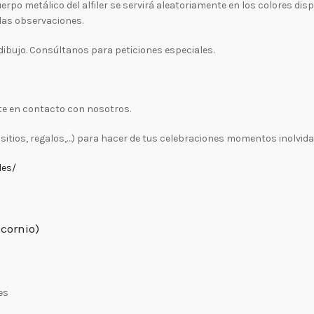
rpo metálico del alfiler se servirá aleatoriamente en los colores disp
las observaciones.
ibujo. Consúltanos para peticiones especiales.
te en contacto con nosotros.
tios, regalos,…) para hacer de tus celebraciones momentos inolvidab
les/
cornio)
es