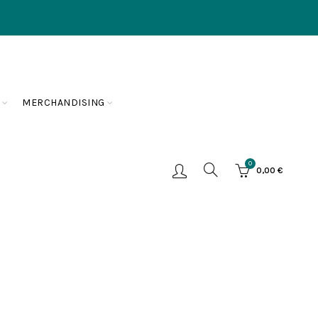
MERCHANDISING
0
0,00
€