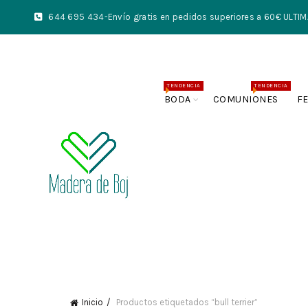
644 695 434
-Envío gratis en pedidos superiores a 60€ UL
TENDENCIA
TENDENCIA
BODA
COMUNIONES
F
Inicio
Productos etiquetados “bull terrier”